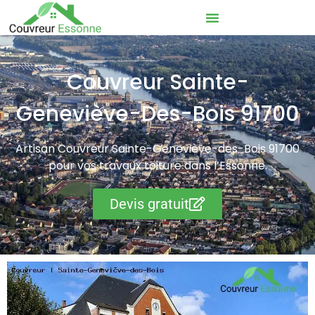
Couvreur Sainte-
Geneviève-Des-Bois 91700
Artisan Couvreur Sainte-Geneviève-des-Bois 91700
pour vos travaux toiture dans l’Essonne.
Devis gratuit