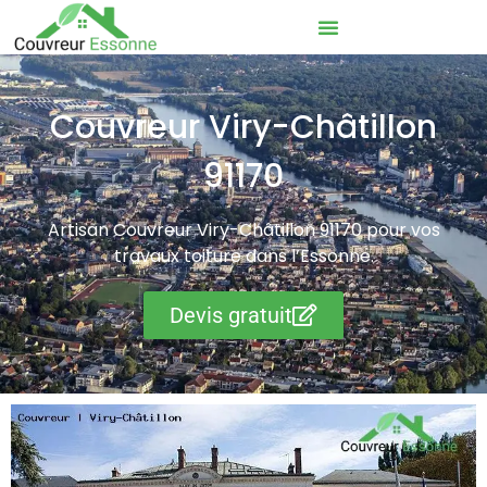
Couvreur Viry-Châtillon
91170
Artisan Couvreur Viry-Châtillon 91170 pour vos
travaux toiture dans l’Essonne.
Devis gratuit